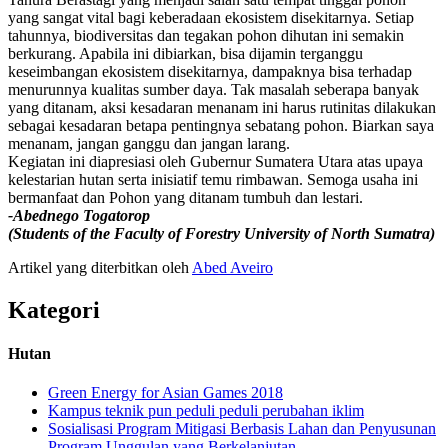
yang sangat vital bagi keberadaan ekosistem disekitarnya. Setiap
tahunnya, biodiversitas dan tegakan pohon dihutan ini semakin
berkurang. Apabila ini dibiarkan, bisa dijamin terganggu
keseimbangan ekosistem disekitarnya, dampaknya bisa terhadap
menurunnya kualitas sumber daya. Tak masalah seberapa banyak
yang ditanam, aksi kesadaran menanam ini harus rutinitas dilakukan
sebagai kesadaran betapa pentingnya sebatang pohon. Biarkan saya
menanam, jangan ganggu dan jangan larang.
Kegiatan ini diapresiasi oleh Gubernur Sumatera Utara atas upaya
kelestarian hutan serta inisiatif temu rimbawan. Semoga usaha ini
bermanfaat dan Pohon yang ditanam tumbuh dan lestari.
-Abednego Togatorop
(
Students of
the Faculty of
Forestry
University
of North Sumatra
)
Artikel yang diterbitkan oleh
Abed Aveiro
Kategori
Hutan
Green Energy for Asian Games 2018
Kampus teknik pun peduli peduli perubahan iklim
Sosialisasi Program Mitigasi Berbasis Lahan dan Penyusunan
Program Unggulan yang Berkelanjutan