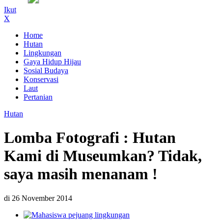
Ikut
X
Home
Hutan
Lingkungan
Gaya Hidup Hijau
Sosial Budaya
Konservasi
Laut
Pertanian
Hutan
Lomba Fotografi : Hutan
Kami di Museumkan? Tidak,
saya masih menanam !
di 26 November 2014