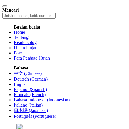
Mencari
Bagian berita
Home
Tentang
Readersblog
Hutan Hujan
Foto
Para Penjaga Hutan
Bahasa
中文 (Chinese)
Deutsch (German)
English
Español (Spanish)
Français (French)
Bahasa Indonesia (Indonesian)
Italiano (Italian)
日本語 (Japanese)
Português (Portuguese)