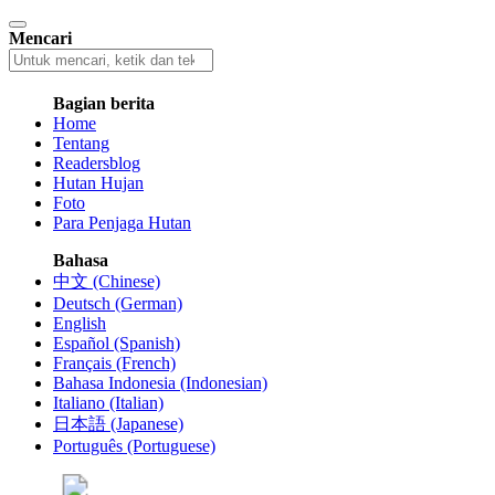
Mencari
Bagian berita
Home
Tentang
Readersblog
Hutan Hujan
Foto
Para Penjaga Hutan
Bahasa
中文 (Chinese)
Deutsch (German)
English
Español (Spanish)
Français (French)
Bahasa Indonesia (Indonesian)
Italiano (Italian)
日本語 (Japanese)
Português (Portuguese)