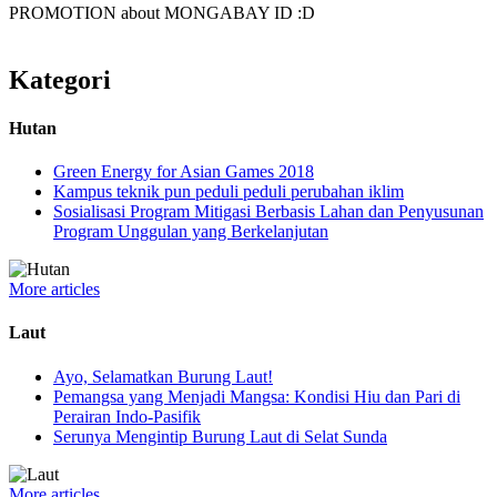
PROMOTION about MONGABAY ID :D
Kategori
Hutan
Green Energy for Asian Games 2018
Kampus teknik pun peduli peduli perubahan iklim
Sosialisasi Program Mitigasi Berbasis Lahan dan Penyusunan
Program Unggulan yang Berkelanjutan
More articles
Laut
Ayo, Selamatkan Burung Laut!
Pemangsa yang Menjadi Mangsa: Kondisi Hiu dan Pari di
Perairan Indo-Pasifik
Serunya Mengintip Burung Laut di Selat Sunda
More articles