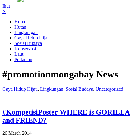
Ikut
X
Home
Hutan
Lingkungan
Gaya Hidup Hijau
Sosial Budaya
Konservasi
Laut
Pertanian
#promotionmongabay News
Gaya Hidup Hijau
,
Lingkungan
,
Sosial Budaya
,
Uncategorized
#KompetisiPoster WHERE is GORILLA
and FRIEND?
26 March 2014