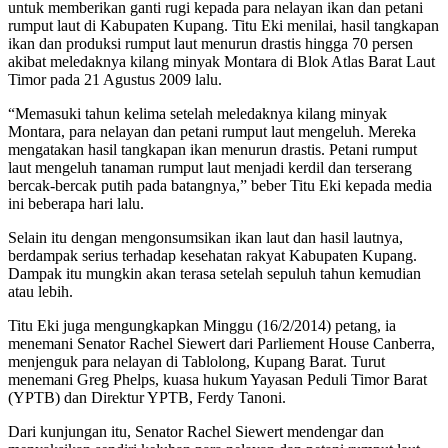
untuk memberikan ganti rugi kepada para nelayan ikan dan petani
rumput laut di Kabupaten Kupang. Titu Eki menilai, hasil tangkapan
ikan dan produksi rumput laut menurun drastis hingga 70 persen
akibat meledaknya kilang minyak Montara di Blok Atlas Barat Laut
Timor pada 21 Agustus 2009 lalu.
“Memasuki tahun kelima setelah meledaknya kilang minyak
Montara, para nelayan dan petani rumput laut mengeluh. Mereka
mengatakan hasil tangkapan ikan menurun drastis. Petani rumput
laut mengeluh tanaman rumput laut menjadi kerdil dan terserang
bercak-bercak putih pada batangnya,” beber Titu Eki kepada media
ini beberapa hari lalu.
Selain itu dengan mengonsumsikan ikan laut dan hasil lautnya,
berdampak serius terhadap kesehatan rakyat Kabupaten Kupang.
Dampak itu mungkin akan terasa setelah sepuluh tahun kemudian
atau lebih.
Titu Eki juga mengungkapkan Minggu (16/2/2014) petang, ia
menemani Senator Rachel Siewert dari Parliement House Canberra,
menjenguk para nelayan di Tablolong, Kupang Barat. Turut
menemani Greg Phelps, kuasa hukum Yayasan Peduli Timor Barat
(YPTB) dan Direktur YPTB, Ferdy Tanoni.
Dari kunjungan itu, Senator Rachel Siewert mendengar dan