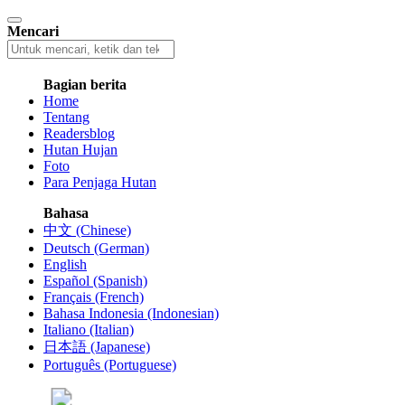
Mencari
Bagian berita
Home
Tentang
Readersblog
Hutan Hujan
Foto
Para Penjaga Hutan
Bahasa
中文 (Chinese)
Deutsch (German)
English
Español (Spanish)
Français (French)
Bahasa Indonesia (Indonesian)
Italiano (Italian)
日本語 (Japanese)
Português (Portuguese)