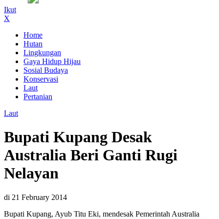
Ikut
X
Home
Hutan
Lingkungan
Gaya Hidup Hijau
Sosial Budaya
Konservasi
Laut
Pertanian
Laut
Bupati Kupang Desak
Australia Beri Ganti Rugi
Nelayan
di 21 February 2014
Bupati Kupang, Ayub Titu Eki, mendesak Pemerintah Australia