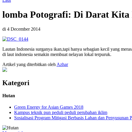
Laut
lomba Potografi: Di Darat Kita
di 4 December 2014
Lautan Indonesia surganya ikan,tapi hanya sebagian kecil yang merasa
di laut indonesia semakin membuat nelayan lokal terpuruk.
Artikel yang diterbitkan oleh
Azhar
Kategori
Hutan
Green Energy for Asian Games 2018
Kampus teknik pun peduli peduli perubahan iklim
Sosialisasi Program Mitigasi Berbasis Lahan dan Penyusunan