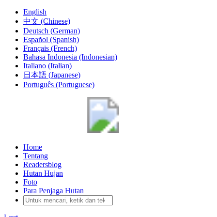
English
中文 (Chinese)
Deutsch (German)
Español (Spanish)
Français (French)
Bahasa Indonesia (Indonesian)
Italiano (Italian)
日本語 (Japanese)
Português (Portuguese)
Home
Tentang
Readersblog
Hutan Hujan
Foto
Para Penjaga Hutan