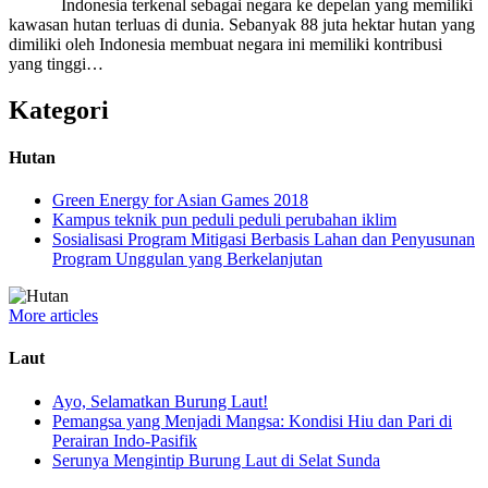
Indonesia terkenal sebagai negara ke depelan yang memiliki
kawasan hutan terluas di dunia. Sebanyak 88 juta hektar hutan yang
dimiliki oleh Indonesia membuat negara ini memiliki kontribusi
yang tinggi…
Kategori
Hutan
Green Energy for Asian Games 2018
Kampus teknik pun peduli peduli perubahan iklim
Sosialisasi Program Mitigasi Berbasis Lahan dan Penyusunan
Program Unggulan yang Berkelanjutan
More articles
Laut
Ayo, Selamatkan Burung Laut!
Pemangsa yang Menjadi Mangsa: Kondisi Hiu dan Pari di
Perairan Indo-Pasifik
Serunya Mengintip Burung Laut di Selat Sunda