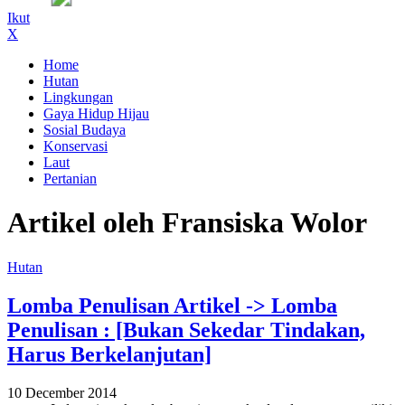
Ikut
X
Home
Hutan
Lingkungan
Gaya Hidup Hijau
Sosial Budaya
Konservasi
Laut
Pertanian
Artikel oleh Fransiska Wolor
Hutan
Lomba Penulisan Artikel -> Lomba
Penulisan : [Bukan Sekedar Tindakan,
Harus Berkelanjutan]
10 December 2014