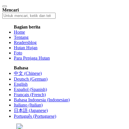
Mencari
Bagian berita
Home
Tentang
Readersblog
Hutan Hujan
Foto
Para Penjaga Hutan
Bahasa
中文 (Chinese)
Deutsch (German)
English
Español (Spanish)
Français (French)
Bahasa Indonesia (Indonesian)
Italiano (Italian)
日本語 (Japanese)
Português (Portuguese)