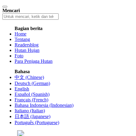
Mencari
Bagian berita
Home
Tentang
Readersblog
Hutan Hujan
Foto
Para Penjaga Hutan
Bahasa
中文 (Chinese)
Deutsch (German)
English
Español (Spanish)
Français (French)
Bahasa Indonesia (Indonesian)
Italiano (Italian)
日本語 (Japanese)
Português (Portuguese)