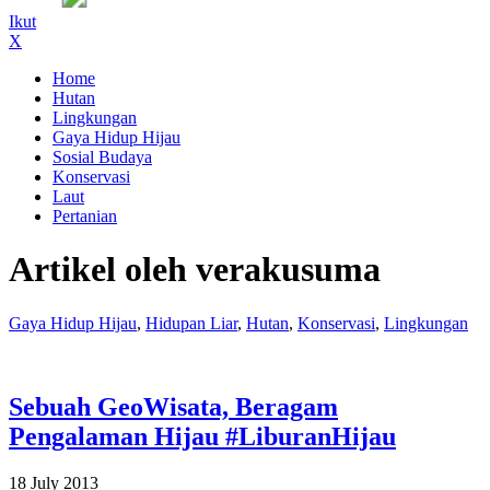
Ikut
X
Home
Hutan
Lingkungan
Gaya Hidup Hijau
Sosial Budaya
Konservasi
Laut
Pertanian
Artikel oleh verakusuma
Gaya Hidup Hijau
,
Hidupan Liar
,
Hutan
,
Konservasi
,
Lingkungan
Sebuah GeoWisata, Beragam
Pengalaman Hijau #LiburanHijau
18 July 2013