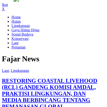
Ikut
X
Home
Hutan
Lingkungan
Gaya Hidup Hijau
Sosial Budaya
Konservasi
Laut
Pertanian
Fajar News
Laut
,
Lingkungan
RESTORING COASTAL LIVEHOOD
(RCL) GANDENG KOMISI AMDAL,
PRAKTISI LINGKUNGAN, DAN
MEDIA BERBINCANG TENTANG
PEMANASAN GLOBAL