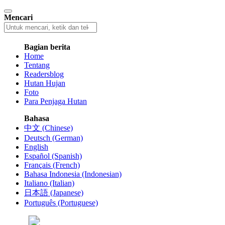
Mencari
Bagian berita
Home
Tentang
Readersblog
Hutan Hujan
Foto
Para Penjaga Hutan
Bahasa
中文 (Chinese)
Deutsch (German)
English
Español (Spanish)
Français (French)
Bahasa Indonesia (Indonesian)
Italiano (Italian)
日本語 (Japanese)
Português (Portuguese)