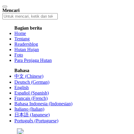
Mencari
Bagian berita
Home
Tentang
Readersblog
Hutan Hujan
Foto
Para Penjaga Hutan
Bahasa
中文 (Chinese)
Deutsch (German)
English
Español (Spanish)
Français (French)
Bahasa Indonesia (Indonesian)
Italiano (Italian)
日本語 (Japanese)
Português (Portuguese)