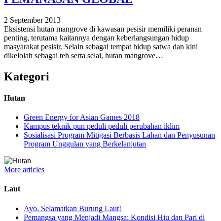
2 September 2013
Eksistensi hutan mangrove di kawasan pesisir memiliki peranan
penting, terutama kaitannya dengan keberlangsungan hidup
masyarakat pesisir. Selain sebagai tempat hidup satwa dan kini
dikelolah sebagai teh serta selai, hutan mangrove…
Kategori
Hutan
Green Energy for Asian Games 2018
Kampus teknik pun peduli peduli perubahan iklim
Sosialisasi Program Mitigasi Berbasis Lahan dan Penyusunan
Program Unggulan yang Berkelanjutan
More articles
Laut
Ayo, Selamatkan Burung Laut!
Pemangsa yang Menjadi Mangsa: Kondisi Hiu dan Pari di