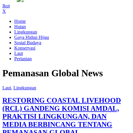
Ikut
X
Home
Hutan
Lingkungan
Gaya Hidup Hijau
Sosial Budaya
Konservasi
Laut
Pertanian
Pemanasan Global News
Laut
,
Lingkungan
RESTORING COASTAL LIVEHOOD
(RCL) GANDENG KOMISI AMDAL,
PRAKTISI LINGKUNGAN, DAN
MEDIA BERBINCANG TENTANG
PEMANASAN GLOBAL