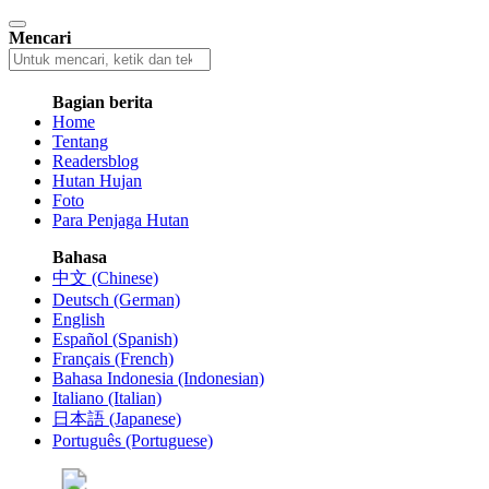
Mencari
Bagian berita
Home
Tentang
Readersblog
Hutan Hujan
Foto
Para Penjaga Hutan
Bahasa
中文 (Chinese)
Deutsch (German)
English
Español (Spanish)
Français (French)
Bahasa Indonesia (Indonesian)
Italiano (Italian)
日本語 (Japanese)
Português (Portuguese)