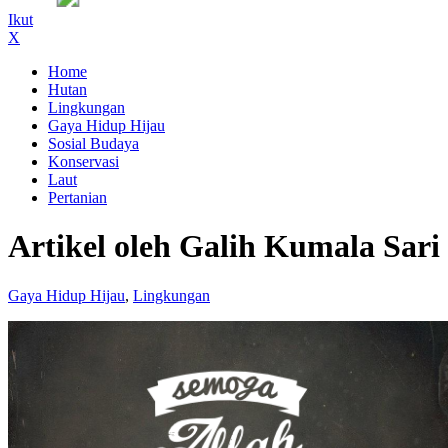
Ikut
X
Home
Hutan
Lingkungan
Gaya Hidup Hijau
Sosial Budaya
Konservasi
Laut
Pertanian
Artikel oleh Galih Kumala Sari
Gaya Hidup Hijau
,
Lingkungan