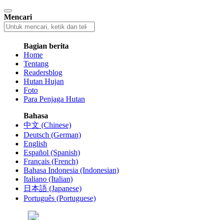
Mencari
Bagian berita
Home
Tentang
Readersblog
Hutan Hujan
Foto
Para Penjaga Hutan
Bahasa
中文 (Chinese)
Deutsch (German)
English
Español (Spanish)
Français (French)
Bahasa Indonesia (Indonesian)
Italiano (Italian)
日本語 (Japanese)
Português (Portuguese)