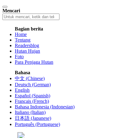
Mencari
Bagian berita
Home
Tentang
Readersblog
Hutan Hujan
Foto
Para Penjaga Hutan
Bahasa
中文 (Chinese)
Deutsch (German)
English
Español (Spanish)
Français (French)
Bahasa Indonesia (Indonesian)
Italiano (Italian)
日本語 (Japanese)
Português (Portuguese)